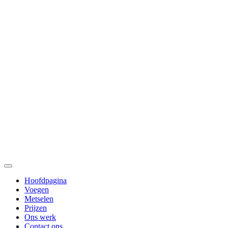
Ga
naar
inhoud
Toggle
Navigation
Hoofdpagina
Voegen
Metselen
Prijzen
Ons werk
Contact ons