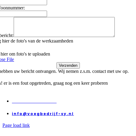
efoonnummer:
ericht:
 hier de foto's van de werkzaamheden
 hier om foto's te uploaden
se File
Verzenden
hebben uw bericht ontvangen. Wij nemen z.s.m. contact met uw op.
! er is een fout opgetreden, graag nog een keer proberen
+31 068 424 813 3
info@voegbedrijf-sy.nl
Page load link
Ga
naar