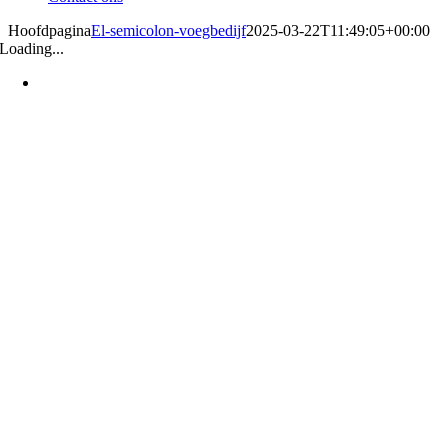
Hoofdpagina
El-semicolon-voegbedijf
2025-03-22T11:49:05+00:00
Loading...